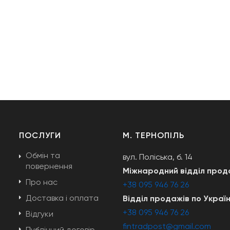
ПОСЛУГИ
М. ТЕРНОПІЛЬ
Обмін та
вул. Поліська, б. 14
і
повернення
Міжнародний відділ прод
Про нас
+38 095 946 76 26
Доставка і оплата
Відділ продажів по Україн
+38 095 946 76 26
Відгуки
fintradpost@gmail.com
Публічний договір