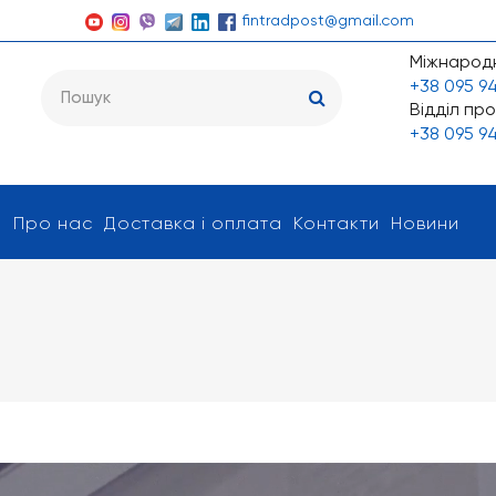
fintradpost@gmail.com
Міжнародн
+38 095 94
Відділ про
+38 095 94
я
Про нас
Доставка і оплата
Контакти
Новини