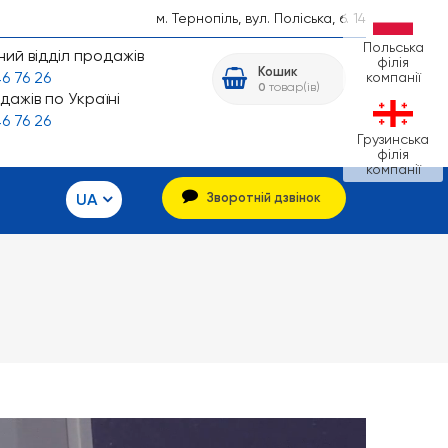
м. Тернопіль, вул. Поліська, б. 14
Польська
ий відділ продажів
філія
Кошик
6 76 26
компанії
0
товар(ів)
дажів по Україні
6 76 26
Грузинська
філія
компанії
UA
Зворотній дзвінок