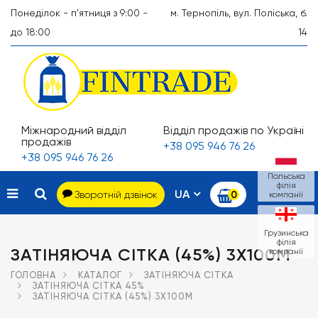
Понеділок - п'ятниця з 9:00 -
м. Тернопіль, вул. Поліська, б.
до 18:00
14
Міжнародний відділ
Відділ продажів по Україні
продажів
+38 095 946 76 26
+38 095 946 76 26
Польська
філія
UA
Зворотній дзвінок
0
компанії
Грузинська
філія
ЗАТІНЯЮЧА СІТКА (45%) 3Х100М
компанії
ГОЛОВНА
КАТАЛОГ
ЗАТІНЯЮЧА СІТКА
ЗАТІНЯЮЧА СІТКА 45%
ЗАТІНЯЮЧА СІТКА (45%) 3Х100М