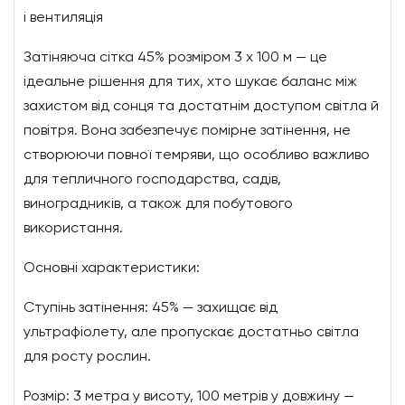
і вентиляція
Затіняюча сітка 45% розміром 3 х 100 м — це
ідеальне рішення для тих, хто шукає баланс між
захистом від сонця та достатнім доступом світла й
повітря. Вона забезпечує помірне затінення, не
створюючи повної темряви, що особливо важливо
для тепличного господарства, садів,
виноградників, а також для побутового
використання.
Основні характеристики:
Ступінь затінення: 45% — захищає від
ультрафіолету, але пропускає достатньо світла
для росту рослин.
Розмір: 3 метра у висоту, 100 метрів у довжину —