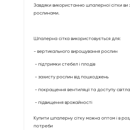
Завдяки використанню шпалерної сітки ви з
рослинами.
Шпалерна сітка використовується для:
- вертикального вирощування рослин
- підтримки стебел і плодів
- захисту рослин від пошкоджень
- покращення вентиляції та доступу світл
- підвищення врожайності
Купити шпалерну сітку можна оптом і в розд
потреби