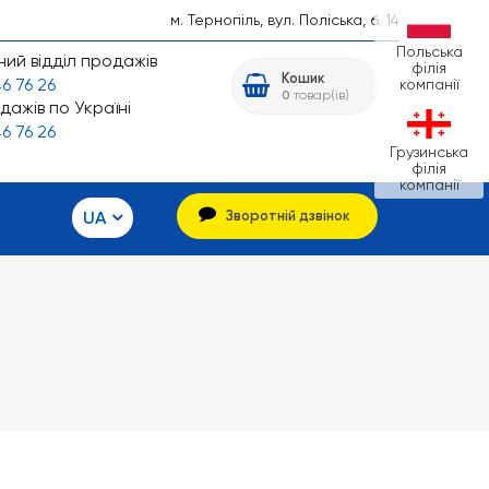
м. Тернопіль, вул. Поліська, б. 14
Польська
ий відділ продажів
філія
Кошик
6 76 26
компанії
0
товар(ів)
дажів по Україні
6 76 26
Грузинська
філія
компанії
UA
Зворотній дзвінок