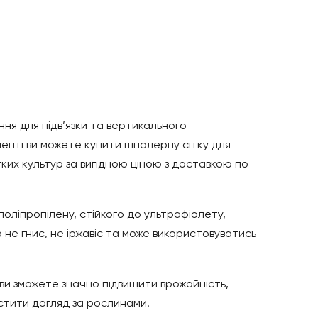
ня для підв’язки та вертикального
нті ви можете купити шпалерну сітку для
итких культур за вигідною ціною з доставкою по
поліпропілену, стійкого до ультрафіолету,
 не гниє, не іржавіє та може використовуватись
ви зможете значно підвищити врожайність,
остити догляд за рослинами.