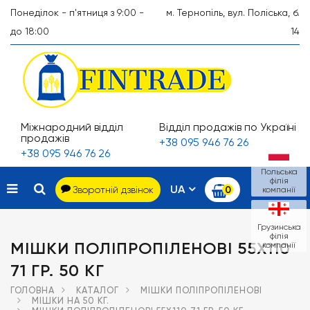
Понеділок - п'ятниця з 9:00 -
м. Тернопіль, вул. Поліська, б.
до 18:00
14
Міжнародний відділ
Відділ продажів по Україні
продажів
+38 095 946 76 26
+38 095 946 76 26
Польська
філія
UA
Зворотній дзвінок
0
компанії
Грузинська
філія
МІШКИ ПОЛІПРОПІЛЕНОВІ 55Х110
компанії
71 ГР. 50 КГ
ГОЛОВНА
КАТАЛОГ
МІШКИ ПОЛІПРОПІЛЕНОВІ
МІШКИ НА 50 КГ.