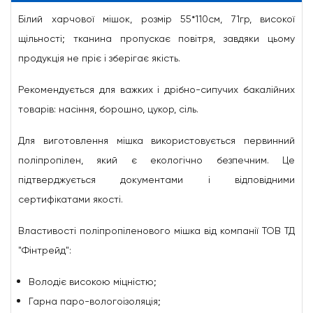
Білий харчової мішок, розмір 55*110см, 71гр, високої
щільності; тканина пропускає повітря, завдяки цьому
продукція не пріє і зберігає якість.
Рекомендується для важких і дрібно-сипучих бакалійних
товарів: насіння, борошно, цукор, сіль.
Для виготовлення мішка використовується первинний
поліпропілен, який є екологічно безпечним. Це
підтверджується документами і відповідними
сертифікатами якості.
Властивості поліпропіленового мішка від компанії ТОВ ТД
"Фінтрейд":
Володіє високою міцністю;
Гарна паро-вологоізоляція;