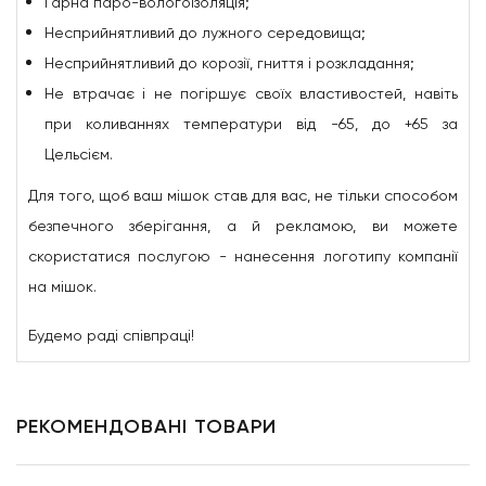
Гарна паро-вологоізоляція;
Несприйнятливий до лужного середовища;
Несприйнятливий до корозії, гниття і розкладання;
Не втрачає і не погіршує своїх властивостей, навіть
при коливаннях температури від -65, до +65 за
Цельсієм.
Для того, щоб ваш мішок став для вас, не тільки способом
безпечного зберігання, а й рекламою, ви можете
скористатися послугою - нанесення логотипу компанії
на мішок.
Будемо раді співпраці!
РЕКОМЕНДОВАНІ ТОВАРИ