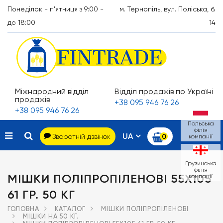
Понеділок - п'ятниця з 9:00 -
м. Тернопіль, вул. Поліська, б.
до 18:00
14
Міжнародний відділ
Відділ продажів по Україні
продажів
+38 095 946 76 26
+38 095 946 76 26
Польська
філія
UA
Зворотній дзвінок
0
компанії
Грузинська
філія
МІШКИ ПОЛІПРОПІЛЕНОВІ 55Х105
компанії
61 ГР. 50 КГ
ГОЛОВНА
КАТАЛОГ
МІШКИ ПОЛІПРОПІЛЕНОВІ
МІШКИ НА 50 КГ.