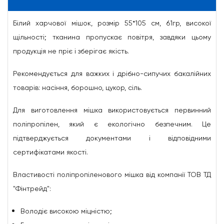
Білий харчової мішок, розмір 55*105 см, 61гр, високої
щільності; тканина пропускає повітря, завдяки цьому
продукція не пріє і зберігає якість.
Рекомендується для важких і дрібно-сипучих бакалійних
товарів: насіння, борошно, цукор, сіль.
Для виготовлення мішка використовується первинний
поліпропілен, який є екологічно безпечним. Це
підтверджується документами і відповідними
сертифікатами якості.
Властивості поліпропіленового мішка від компанії ТОВ ТД
"Фінтрейд":
Володіє високою міцністю;